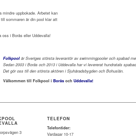
ta mindre uppbokade. Arbetet kan
 till sommaren är din pool klar att
a oss i Borås eller Uddevalla!
Folkpool
är Sveriges största leverantör av swimmingpooler och spabad med
Sedan 2003 i Borås och 2013 i Uddevalla har vi levererat hundratals spaba
Det gör oss till den största aktören i Sjuhäradsbygden och Bohuslän.
Välkommen till Folkpool i
Borås
och
Uddevalla
!
KPOOL
TELEFON
EVALLA
Telefontider:
orpsvägen 3
Vardagar 10-17