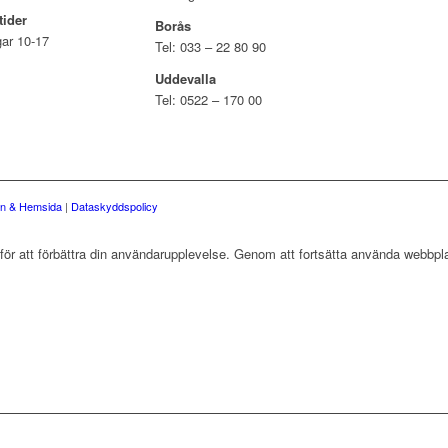
tider
Borås
ar 10-17
Tel: 033 – 22 80 90
Uddevalla
Tel: 0522 – 170 00
gn & Hemsida
|
Dataskyddspolicy
r att förbättra din användarupplevelse. Genom att fortsätta använda webbpla