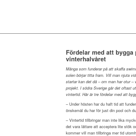
Fördelar med att bygga 
vinterhalvåret
Många som funderar på att skaffa swimmi
solen börjar titta fram. Vill man njuta 
startar kan det då – om man har otur – va
projekt. I södra Sverige går det oftast 
vintertid. Här är tre fördelar med att by
– Under hösten har du haft tid att funde
önskemål du har för just din pool och du
– Vintertid tillbringar man inte lika myck
det vara lättare att acceptera lite stök 
kommer vill man tillbringa mer tid utomh