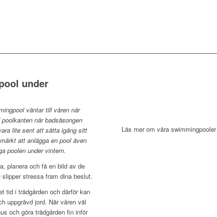
pool under
ngpool väntar till våren när
vid poolkanten när badsäsongen
Läs mer om våra swimmingpoole
ra lite sent att sätta igång sitt
utmärkt att anlägga en pool även
gga poolen under vintern
.
ra, planera och få en bild av de
 slipper stressa fram dina beslut.
et tid i trädgården och därför kan
och uppgrävd jord. När våren väl
us och göra trädgården fin inför