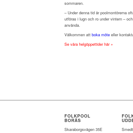
sommaren.
– Under denna tid är poolmontörerna of
utföras i lugn och ro under vintern – och
använda.
Välkommen att
boka möte
eller kontakt
Se våra helgöppettider här »
FOLKPOOL
FOL
BORÅS
UDD
Skaraborgsvägen 35E
Smedt